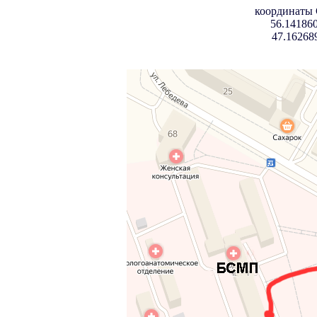
координаты
56.141860
47.16268