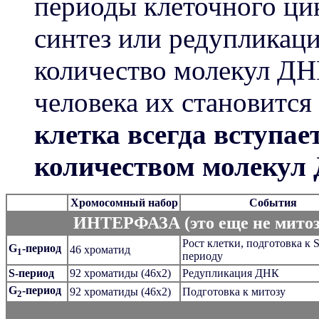
периоды клеточного ци
синтез или редупликаци
количество молекул ДНК
человека их становится
клетка всегда вступае
количеством молекул 
Хромосомный набор
События
ИНТЕРФАЗА (это еще не митоз,
Рост клетки, подготовка к S
G
-период
46 хроматид
1
периоду
S-период
92 хроматиды (46х2)
Редупликация ДНК
G
-период
92 хроматиды (46х2)
Подготовка к митозу
2