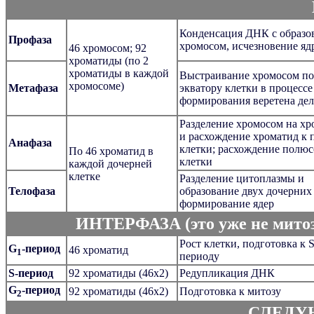
Конденсация ДНК с образо
Профаза
хромосом, исчезновение яд
46 хромосом; 92
хроматиды (по 2
хроматиды в каждой
Выстраивание хромосом по
хромосоме)
Метафаза
экватору клетки в процессе
формирования веретена де
Разделение хромосом на х
и расхождение хроматид к
Анафаза
клетки; расхождение полюс
По 46 хроматид в
клетки
каждой дочерней
клетке
Разделение цитоплазмы и
Телофаза
образование двух дочерних 
формирование ядер
ИНТЕРФАЗА (это уже не митоз,
Рост клетки, подготовка к S
G
-период
46 хроматид
1
периоду
S-период
92 хроматиды (46х2)
Редупликация ДНК
G
-период
92 хроматиды (46х2)
Подготовка к митозу
2
СЛЕДУ