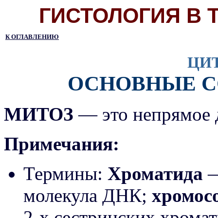
ГИСТОЛОГИЯ В 
К ОГЛАВЛЕНИЮ
ЦИ
ОСНОВНЫЕ С
МИТОЗ
— это непрямое 
Примечания:
Термины:
Хроматида
—
молекула ДНК;
хромос
2-х сестринских хромат