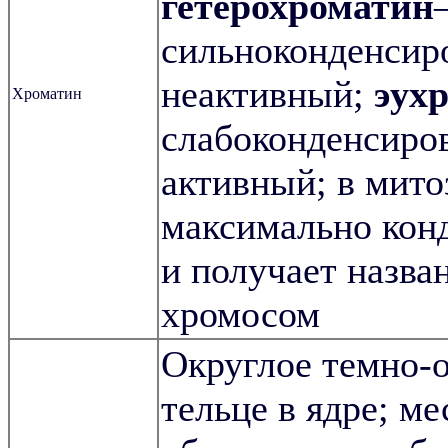
гетерохроматин
сильноконденсир
неактивный;
эух
Хроматин
слабоконденсиро
активный; в мито
максимально кон
и получает назва
хромосом
Округлое темно-
тельце в ядре; ме