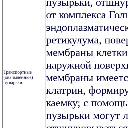
пузырьки, отшну
от комплекса Гол
эндоплазматичес
ретикулума, пов
мембраны клетки
наружной поверх
Транспортные
мембраны имеетс
(окаймленные)
пузырьки
клатрин, форми
каемку; с помощь
пузырьки могут л
отшнуровываться 