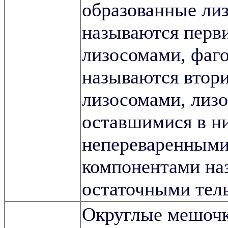
образованные ли
называются пер
лизосомами, фаг
называются втор
лизосомами, лиз
оставшимися в н
непереваренным
компонентами на
остаточными тел
Округлые мешочк