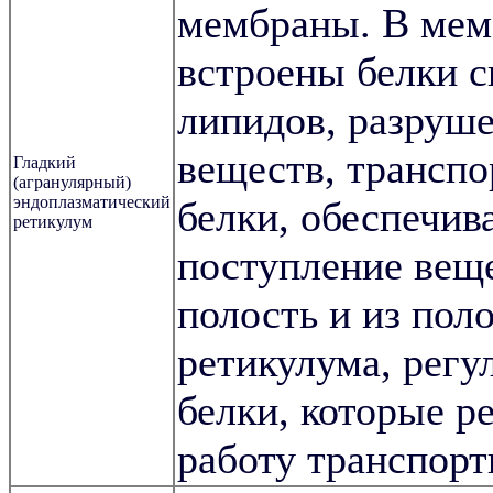
мембраны. В мем
встроены белки с
липидов, разруше
веществ, трансп
Гладкий
(агранулярный)
эндоплазматический
белки, обеспечи
ретикулум
поступление вещ
полость и из пол
ретикулума, регу
белки, которые р
работу транспорт