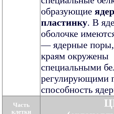
специальные белк
образующие
яде
пластинку
. В яд
оболочке имеются
— ядерные поры,
краям окружены
специальными бе
регулирующими 
способность яде
Ц
Часть
клетки