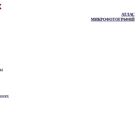
Х
АТЛАС
МИКРОФОТОГРАФИЙ
ты
анях