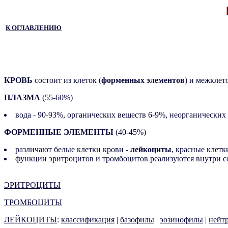
К ОГЛАВЛЕНИЮ
КРОВЬ
состоит из клеток (
форменных элементов
) и межклет
ПЛАЗМА
(55-60%)
вода - 90-93%, органических веществ 6-9%, неорганических -
ФОРМЕННЫЕ ЭЛЕМЕНТЫ
(40-45%)
различают белые клетки крови -
лейкоциты
, красные клетк
функции эритроцитов и тромбоцитов реализуются внутри со
ЭРИТРОЦИТЫ
ТРОМБОЦИТЫ
ЛЕЙКОЦИТЫ
:
классификация
|
базофилы
|
эозинофилы
|
нейт