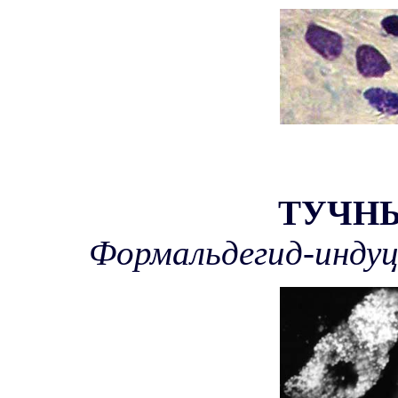
ТУЧН
Формальдегид-индуц