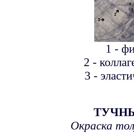
1 - ф
2 - колла
3 - эласт
ТУЧН
Окраска то