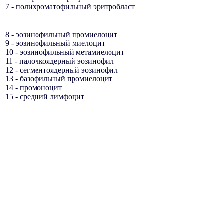
7 - полихроматофильный эритробласт
8 - эозинофильный промиелоцит
9 - эозинофильный миелоцит
10 - эозинофильный метамиелоцит
11 - палочкоядерный эозинофил
12 - сегментоядерный эозинофил
13 - базофильный промиелоцит
14 - промоноцит
15 - средний лимфоцит