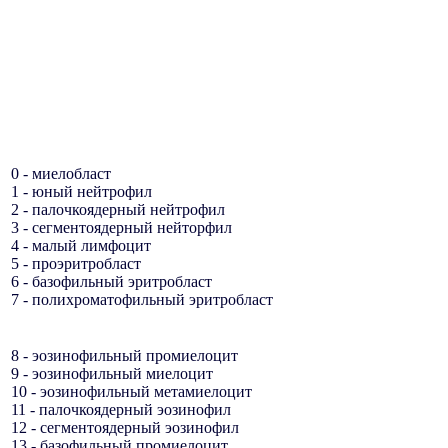
0 - миелобласт
1 - юный нейтрофил
2 - палочкоядерный нейтрофил
3 - сегментоядерный нейторфил
4 - малый лимфоцит
5 - проэритробласт
6 - базофильный эритробласт
7 - полихроматофильный эритробласт
8 - эозинофильный промиелоцит
9 - эозинофильный миелоцит
10 - эозинофильный метамиелоцит
11 - палочкоядерный эозинофил
12 - сегментоядерный эозинофил
13 - базофильный промиелоцит