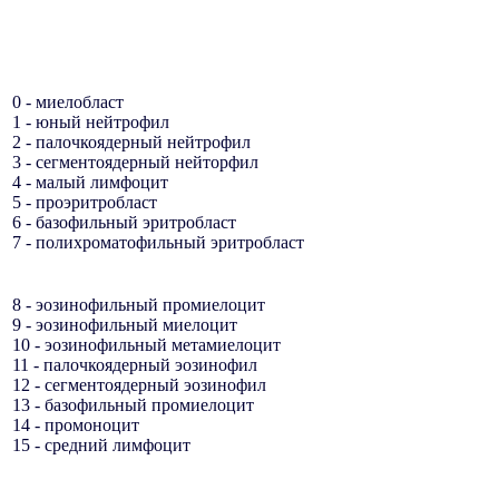
0 - миелобласт
1 - юный нейтрофил
2 - палочкоядерный нейтрофил
3 - сегментоядерный нейторфил
4 - малый лимфоцит
5 - проэритробласт
6 - базофильный эритробласт
7 - полихроматофильный эритробласт
8 - эозинофильный промиелоцит
9 - эозинофильный миелоцит
10 - эозинофильный метамиелоцит
11 - палочкоядерный эозинофил
12 - сегментоядерный эозинофил
13 - базофильный промиелоцит
14 - промоноцит
15 - средний лимфоцит