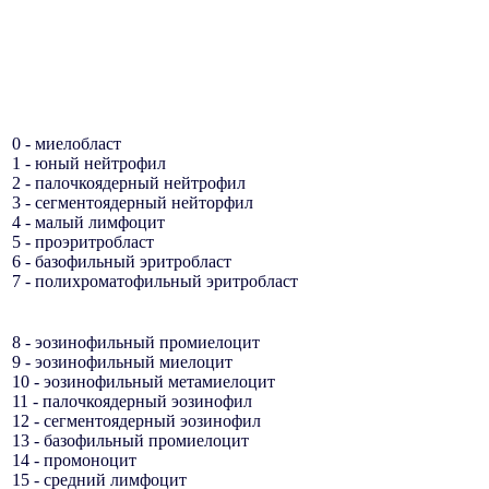
0 - миелобласт
1 - юный нейтрофил
2 - палочкоядерный нейтрофил
3 - сегментоядерный нейторфил
4 - малый лимфоцит
5 - проэритробласт
6 - базофильный эритробласт
7 - полихроматофильный эритробласт
8 - эозинофильный промиелоцит
9 - эозинофильный миелоцит
10 - эозинофильный метамиелоцит
11 - палочкоядерный эозинофил
12 - сегментоядерный эозинофил
13 - базофильный промиелоцит
14 - промоноцит
15 - средний лимфоцит