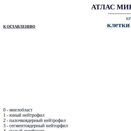
АТЛАС МИ
К
клетки
К ОГЛАВЛЕНИЮ
0 - миелобласт
1 - юный нейтрофил
2 - палочкоядерный нейтрофил
3 - сегментоядерный нейторфил
4 - малый лимфоцит